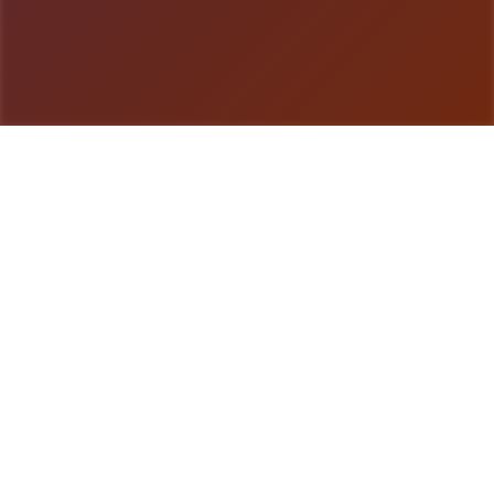
游戏详情
玩法介绍
在一个名为青之大脑的未知的时间，未知的空间——
当无名少女睁开双眼的瞬间，命运已深深刻入她的骨
髓。 在从未祈祷过的世界里，她孤身迎战那支离破