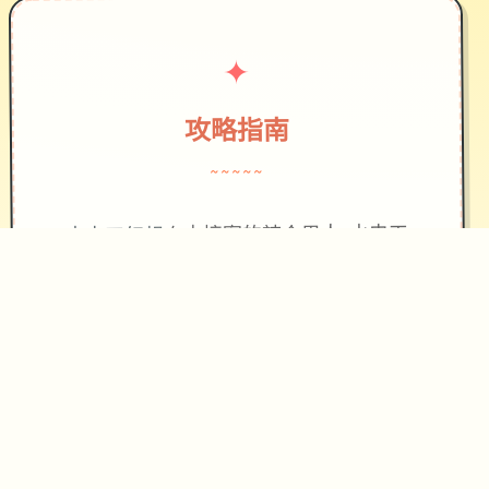
✦
攻略指南
~~~~~
自由接案的辣个男人-水电工
水电工幻想
又来啦！！
某天，他跟往常一样接到了委托，出发
前往客户家。
就在他修好了马桶，按下冲水测试时，
马桶发出了光芒，将他吸了进去。