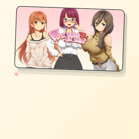
✧
♡
★
♥