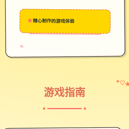
★
精心制作的游戏体验
→
✧
♥
♡
✦
游戏指南