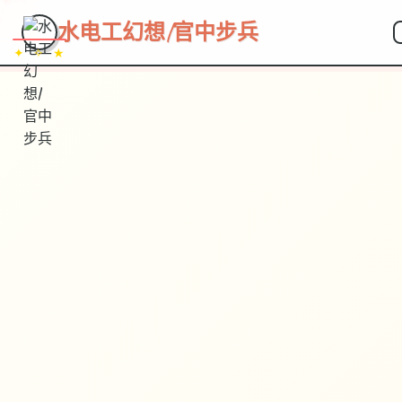
水电工幻想|官中步兵
✦ ✧ ★