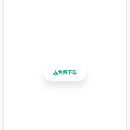
完整版游戏，免费体验
2.3M+
总下载量
4.9/5
用户评分
900K+
活跃用户
免费下载
安全下载
高速安装
完全免费