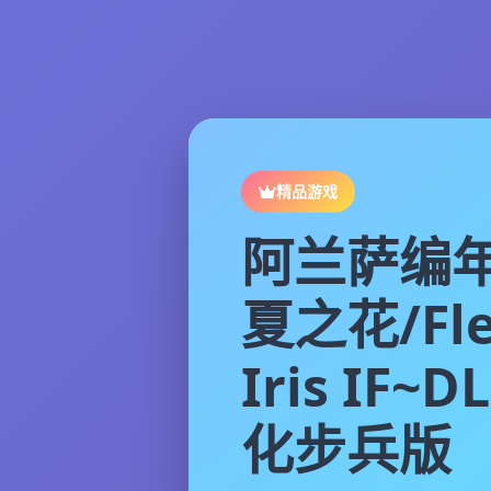
精品游戏
阿兰萨编
夏之花/Fle
Iris IF~D
化步兵版