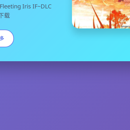
ing Iris IF~DLC
费下载
多