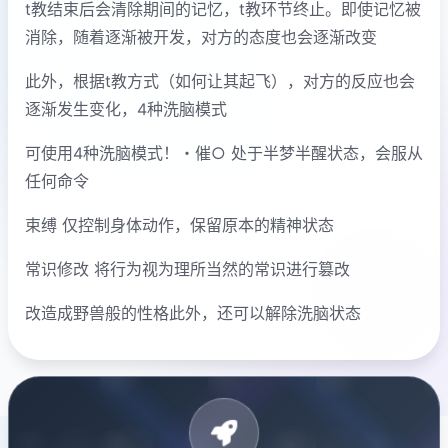
t教结束后会清除期间的记忆，t教环节终止。即使记忆被
消除，随着逐渐被开发，对方的态度也会逐渐改变
此外，根据t教方式（如何让其起飞），对方的反应也会
逐渐发生变化，4种洗脑模式
可使用4种洗脑模式！・催○ 处于半梦半醒状态，会服从
任何命令
束缚 仅控制身体动作，保留原本的精神状态
常识修改 将行为视为理所当然的常识进行篡改
改造成野兽般的性格此外，还可以解除洗脑状态